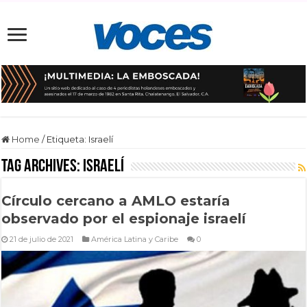
Home
/
Etiqueta:
Israelí
Tag Archives:
Israelí
Círculo cercano a AMLO estaría
observado por el espionaje israelí
21 de julio de 2021
América Latina y Caribe
0