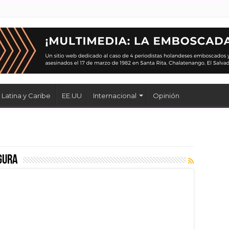
Latina y Caribe
EE.UU
Internacional
Opinión
gura