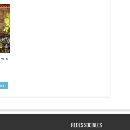
oque
dIn
Redes sociales