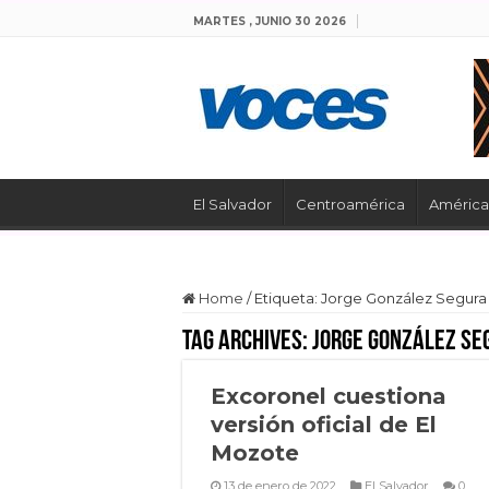
MARTES , JUNIO 30 2026
El Salvador
Centroamérica
América 
Home
/
Etiqueta:
Jorge González Segura
Tag Archives:
Jorge González Se
Excoronel cuestiona
versión oficial de El
Mozote
13 de enero de 2022
El Salvador
0