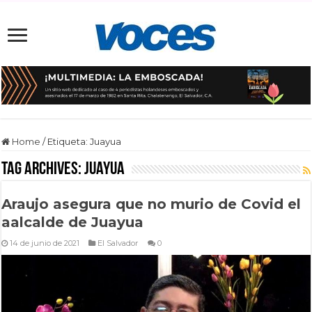
Home
/
Etiqueta:
Juayua
Tag Archives:
Juayua
Araujo asegura que no murio de Covid el
aalcalde de Juayua
14 de junio de 2021
El Salvador
0