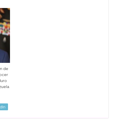
ón de
ocer
duro
uela.
dIn