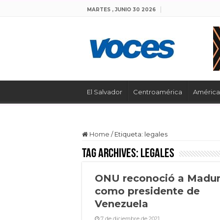
MARTES , JUNIO 30 2026
El Salvador
Centroamérica
América 
Home
/
Etiqueta:
legales
Tag Archives:
legales
ONU reconoció a Madu
como presidente de
Venezuela
7 de diciembre de 2021