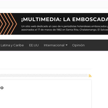
Latina y Caribe
EE.UU
Internacional
Opinión
ro