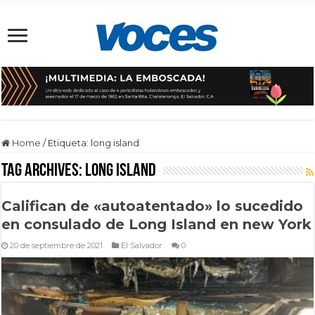
Home
/
Etiqueta:
long island
Tag Archives:
long island
Califican de «autoatentado» lo sucedido
en consulado de Long Island en new York
20 de septiembre de 2021
El Salvador
0