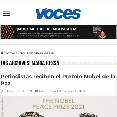
Home
/
Etiqueta:
Maria Ressa
Tag Archives:
Maria Ressa
Periodistas reciben el Premio Nobel de la
Paz
8 de octubre de 2021
Asia
,
Europa
,
Internacional
0