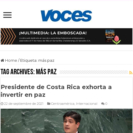
Home
/
Etiqueta:
más paz
Tag Archives:
más paz
Presidente de Costa Rica exhorta a
invertir en paz
22 de septiembre de 2021
Centroamérica
,
Internacional
0