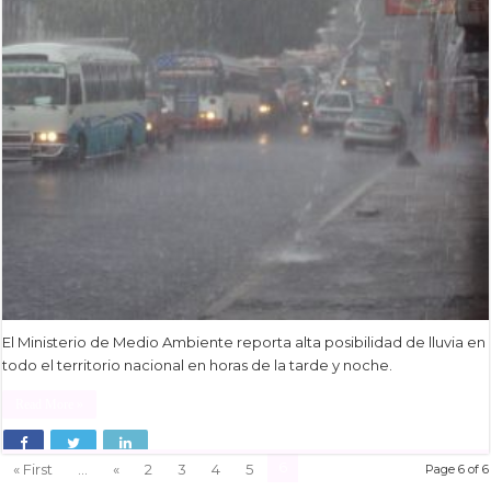
El Ministerio de Medio Ambiente reporta alta posibilidad de lluvia en
todo el territorio nacional en horas de la tarde y noche.
Read More »
6
« First
...
«
2
3
4
5
Page 6 of 6