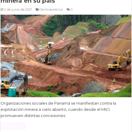
minera en su país
2 de junio de 2021
Centroamérica
0
Organizaciones sociales de Panamá se manifiestan contra la
explotación minera a cielo abierto, cuando desde el MICI
promueven distintas concesiones.
Read More »