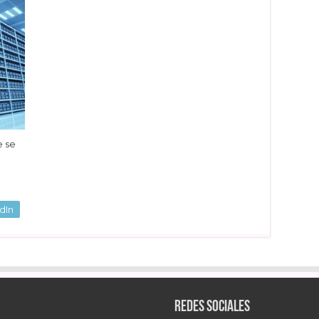
e se
dIn
Redes sociales