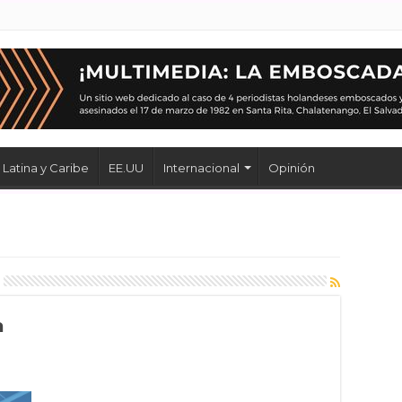
Latina y Caribe
EE.UU
Internacional
Opinión
a