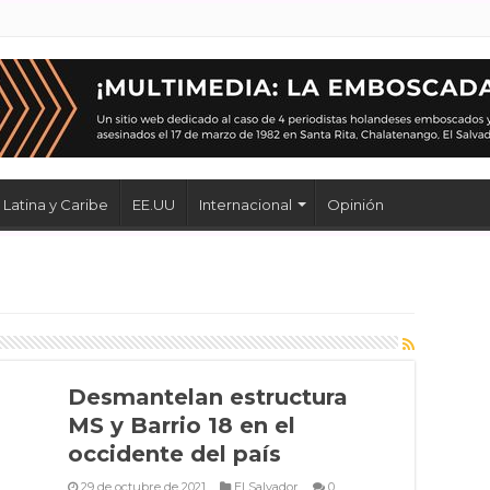
Latina y Caribe
EE.UU
Internacional
Opinión
Desmantelan estructura
MS y Barrio 18 en el
occidente del país
29 de octubre de 2021
El Salvador
0