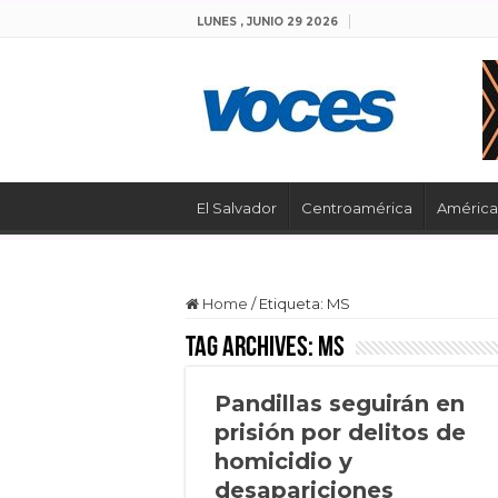
LUNES , JUNIO 29 2026
El Salvador
Centroamérica
América 
Home
/
Etiqueta:
MS
Tag Archives:
MS
Pandillas seguirán en
prisión por delitos de
homicidio y
desapariciones