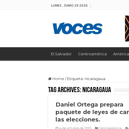
LUNES , JUNIO 29 2026
El Salvador
Centroamérica
América 
Home
/
Etiqueta:
nicaragaua
Tag Archives:
nicaragaua
Daniel Ortega prepara
paquete de leyes de car
las elecciones.
4 de octubre de 2020
Centroamérica