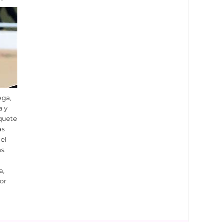
ega,
a y
quete
as
 el
s.
a,
or