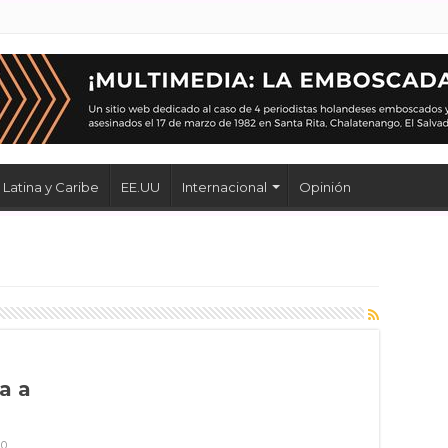
Latina y Caribe
EE.UU
Internacional
Opinión
a a
0