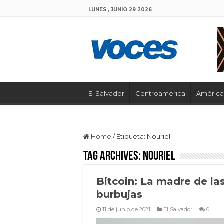
LUNES , JUNIO 29 2026
El Salvador
Centroamérica
América 
Home
/
Etiqueta:
Nouriel
Tag Archives:
Nouriel
Bitcoin: La madre de la
burbujas
11 de junio de 2021
El Salvador
0