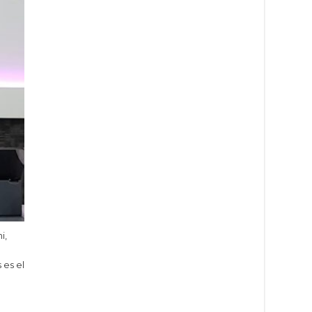
i,
 es el