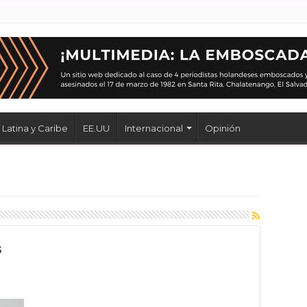
Latina y Caribe
EE.UU
Internacional
Opinión
s