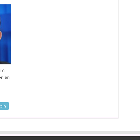
ltó
ón en
dIn