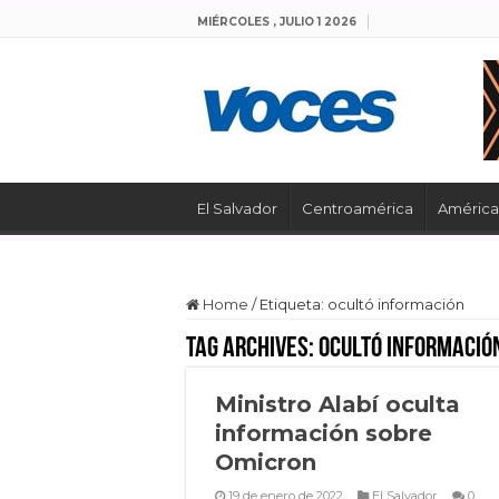
MIÉRCOLES , JULIO 1 2026
El Salvador
Centroamérica
América 
Home
/
Etiqueta:
ocultó información
Tag Archives:
ocultó informació
Ministro Alabí oculta
información sobre
Omicron
19 de enero de 2022
El Salvador
0