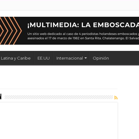
Latina y Caribe
EE.UU
Internacional
Opinión
n