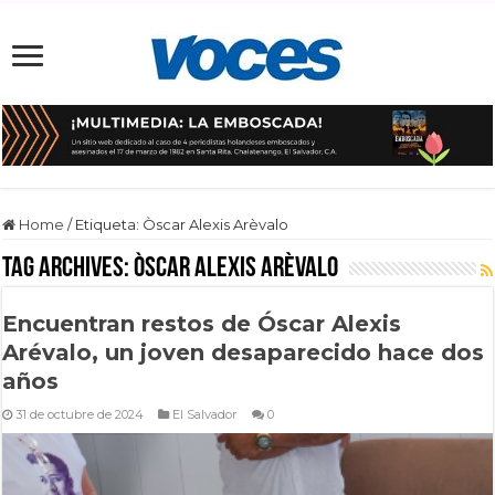
Home
/
Etiqueta:
Òscar Alexis Arèvalo
Tag Archives:
Òscar Alexis Arèvalo
Encuentran restos de Óscar Alexis
Arévalo, un joven desaparecido hace dos
años
31 de octubre de 2024
El Salvador
0