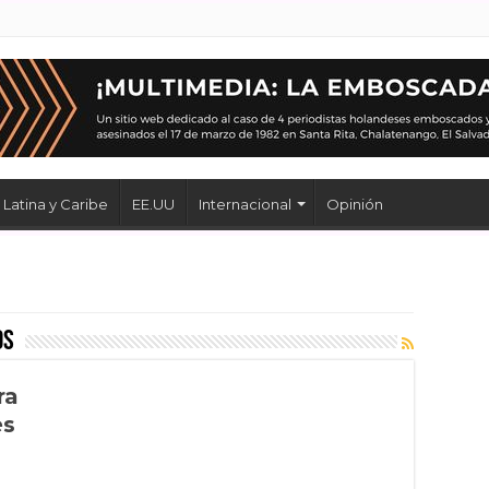
Latina y Caribe
EE.UU
Internacional
Opinión
os
ra
es