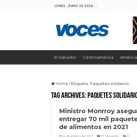
LUNES , JUNIO 29 2026
El Salvador
Centroamérica
América 
Home
/
Etiqueta:
Paquetes solidarios
Tag Archives:
Paquetes solidari
Ministro Monrroy asegu
entregar 70 mil paquet
de alimentos en 2021
4 de enero de 2021
El Salvador
0