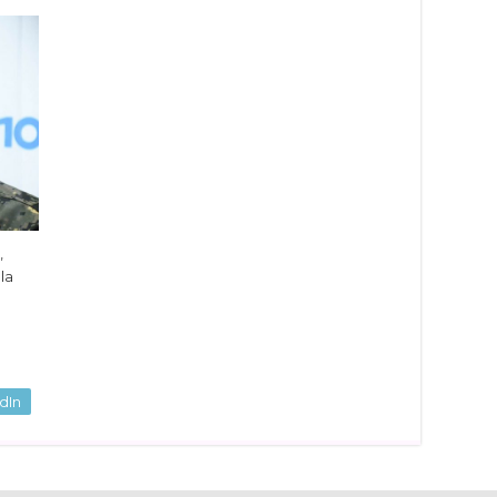
,
la
dIn