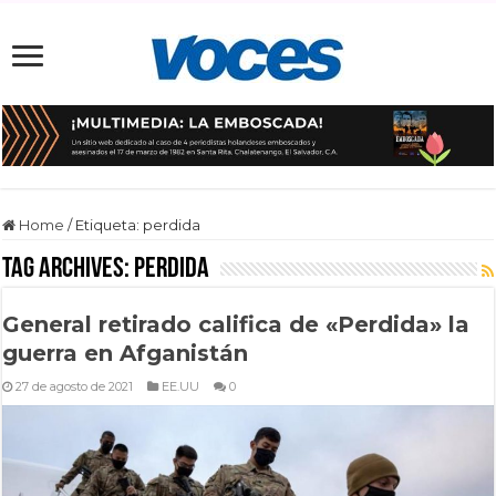
Home
/
Etiqueta:
perdida
Tag Archives:
perdida
General retirado califica de «Perdida» la
guerra en Afganistán
27 de agosto de 2021
EE.UU
0