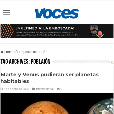
Home
/
Etiqueta:
poblaión
Tag Archives:
poblaión
Marte y Venus pudieran ser planetas
habitables
7 de enero de 2022
Internacional
0