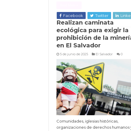
Read More »
Facebook
Twitter
Linke
Realizan caminata
ecológica para exigir la
prohibición de la minerí
en El Salvador
5 de junio de 2025
El Salvador
0
Comunidades, iglesias históricas,
organizaciones de derechos humanos 