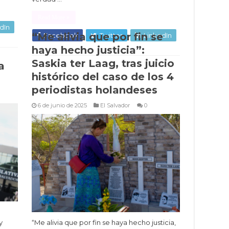
Read More »
dIn
“Me alivia que por fin se
Facebook
Twitter
LinkedIn
haya hecho justicia”:
Saskia ter Laag, tras juicio
a
histórico del caso de los 4
periodistas holandeses
6 de junio de 2025
El Salvador
0
y
“Me alivia que por fin se haya hecho justicia,