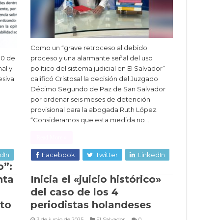
Como un “grave retroceso al debido
30 de
proceso y una alarmante señal del uso
al y
político del sistema judicial en El Salvador”
esiva
calificó Cristosal la decisión del Juzgado
Décimo Segundo de Paz de San Salvador
por ordenar seis meses de detención
provisional para la abogada Ruth López.
“Consideramos que esta medida no …
Read More »
dIn
Facebook
Twitter
LinkedIn
o”:
nta
Inicia el «juicio histórico»
del caso de los 4
to
periodistas holandeses
3 de junio de 2025
El Salvador
0