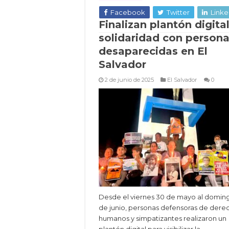
Facebook
Twitter
Linke
Finalizan plantón digita
solidaridad con person
desaparecidas en El
Salvador
2 de junio de 2025
El Salvador
0
Desde el viernes 30 de mayo al doming
de junio, personas defensoras de dere
humanos y simpatizantes realizaron un