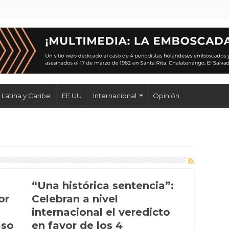
Latina y Caribe
EE.UU
Internacional
Opinión
“Una histórica sentencia”:
or
Celebran a nivel
internacional el veredicto
aso
en favor de los 4