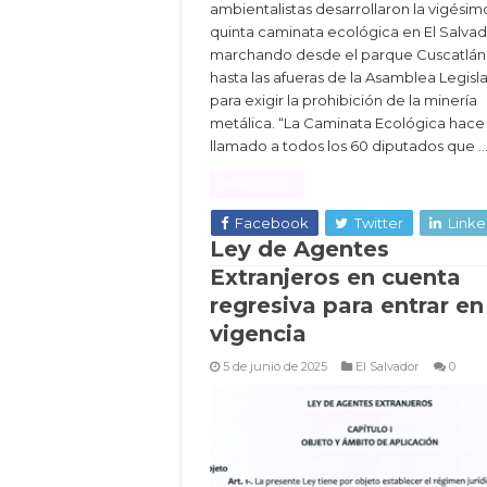
ambientalistas desarrollaron la vigésim
quinta caminata ecológica en El Salvad
marchando desde el parque Cuscatlán
hasta las afueras de la Asamblea Legisla
para exigir la prohibición de la minería
metálica. “La Caminata Ecológica hace 
llamado a todos los 60 diputados que 
Read More »
Facebook
Twitter
Linke
Ley de Agentes
Extranjeros en cuenta
regresiva para entrar en
vigencia
5 de junio de 2025
El Salvador
0