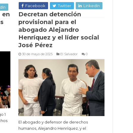
Facebook
Twitter
LinkedIn
dIn
l en
Decretan detención
as
provisional para el
abogado Alejandro
Henríquez y el líder social
José Pérez
30 de mayo de 2025
El Salvador
0
o 1
chos
El abogado y defensor de derechos
humanos, Alejandro Henríquez, y el