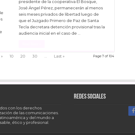
presidente de la cooperativa El Bosque,
José Ángel Pérez, permanecerán al menos
de
seis meses privados de libertad luego de
es
que el Juzgado Primero de Paz de Santa
Tecla decretara detención provisional tras la
de
audiencia inicial en el caso de …
Read More »
Facebook
Twitter
LinkedIn
»
10
20
30
...
Last »
Page 7 of 104
dIn
Redes sociales
dos con los derechos
tización de las comunicaciones.
Latinoamérica y del mundo a
able, ético y profesional.