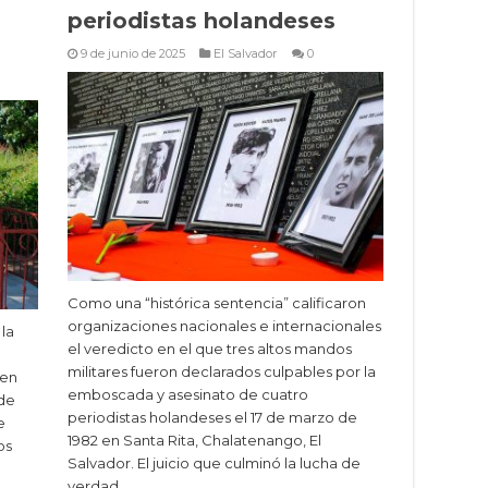
periodistas holandeses
9 de junio de 2025
El Salvador
0
Como una “histórica sentencia” calificaron
organizaciones nacionales e internacionales
 la
el veredicto en el que tres altos mandos
militares fueron declarados culpables por la
 en
emboscada y asesinato de cuatro
 de
periodistas holandeses el 17 de marzo de
e
1982 en Santa Rita, Chalatenango, El
os
Salvador. El juicio que culminó la lucha de
verdad …