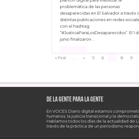
plantón digital para visibilizar la
problemática de las personas
desaparecidas en El Salvador a través 
distintas publicaciones en redes social
con el hashtag
“#JusticiaParaLosDesaparecidos”. El 1 
junio finalizaron …
Read More »
7
« First
...
«
5
6
8
9
Facebook
Twitter
Linke
De la gente para la gente
En VOCES Diario digital estamos comprometi
humanos, la justicia transicional y la democra
Hablamos todos los días de la actualidad de 
través de la práctica de un periodismo respons