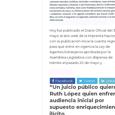
Hoy fue publicado el Diario Oficial del 
mayo al sitio web de la Imprenta Nacion
con su publicación inicia la cuenta regr
para que entre en vigencia la Ley de
Agentes Extranjeros aprobada por la
Asamblea Legislativa con dispensa de
trámite el pasado 20 de mayo y …
Read More »
Facebook
Twitter
Linke
“Un juicio público quier
Ruth López quien enfre
audiencia inicial por
supuesto enriquecimien
ilícito