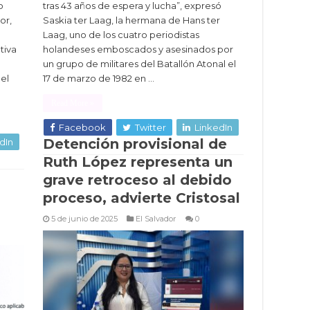
o
tras 43 años de espera y lucha”, expresó
or,
Saskia ter Laag, la hermana de Hans ter
Laag, uno de los cuatro periodistas
tiva
holandeses emboscados y asesinados por
un grupo de militares del Batallón Atonal el
el
17 de marzo de 1982 en …
…
Read More »
Facebook
Twitter
LinkedIn
Detención provisional de
dIn
Ruth López representa un
grave retroceso al debido
proceso, advierte Cristosal
5 de junio de 2025
El Salvador
0