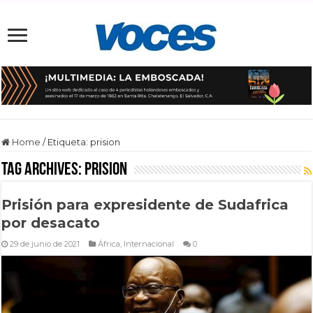
Home
/
Etiqueta:
prision
Tag Archives:
prision
Prisión para expresidente de Sudafrica
por desacato
29 de junio de 2021
África
,
Internacional
0