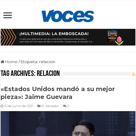
Home
/
Etiqueta:
relacion
Tag Archives:
relacion
«Estados Unidos mandó a su mejor
pieza»: Jaime Guevara
11 de junio de 2021
El Salvador
0