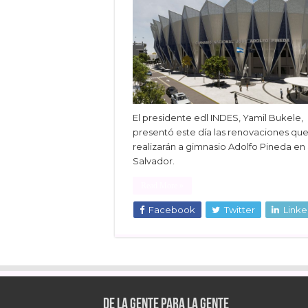
El presidente edl INDES, Yamil Bukele,
presentó este día las renovaciones que
realizarán a gimnasio Adolfo Pineda en
Salvador.
Read More »
Facebook
Twitter
Linke
De la gente para la gente