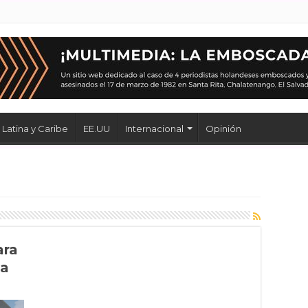
Latina y Caribe
EE.UU
Internacional
Opinión
ara
da