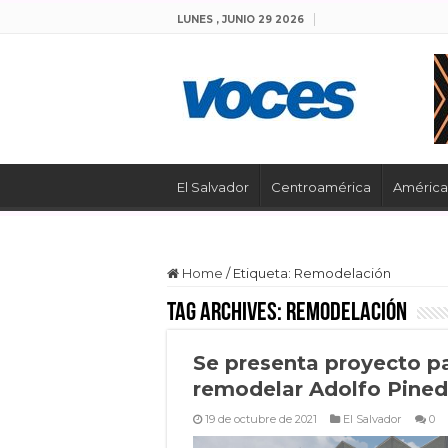
LUNES , JUNIO 29 2026
El Salvador
Centroamérica
América 
Home
/
Etiqueta:
Remodelación
Tag Archives:
Remodelación
Se presenta proyecto p
remodelar Adolfo Pine
19 de octubre de 2021
El Salvador
0