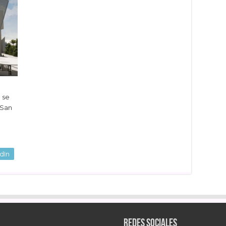
 se
 San
dIn
Redes sociales