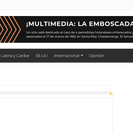
Latina y Caribe
EE.UU
Internacional
Opinión
á