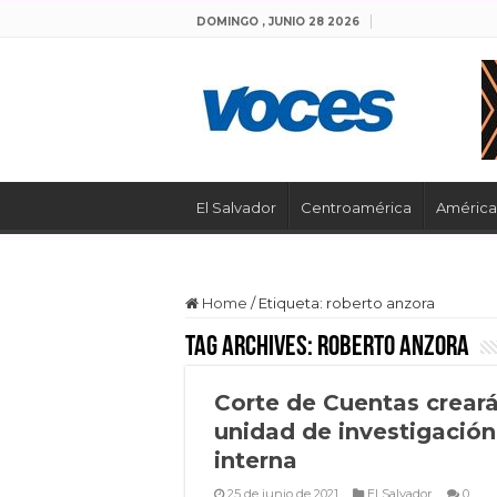
DOMINGO , JUNIO 28 2026
El Salvador
Centroamérica
América 
Home
/
Etiqueta:
roberto anzora
Tag Archives:
roberto anzora
Corte de Cuentas crear
unidad de investigación
interna
25 de junio de 2021
El Salvador
0