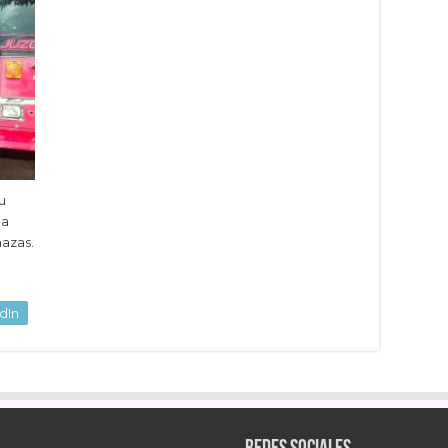
u
 a
azas.
dIn