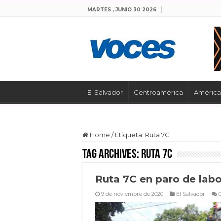
MARTES , JUNIO 30 2026
El Salvador
Centroamérica
América 
Home
/
Etiqueta:
Ruta 7C
Tag Archives:
Ruta 7C
Ruta 7C en paro de lab
9 de noviembre de 2020
El Salvador