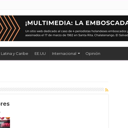
Latina y Caribe
EE.UU
Internacional
Opinión
ores
0