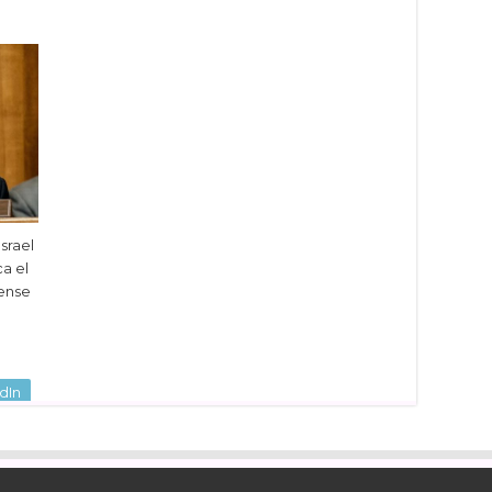
srael
ca el
ense
dIn