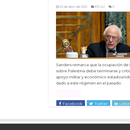
20 de abril de 2021
EE.UU
0
Sanders remarca que la ocupación de I
sobre Palestina debe terminarse y criti
apoyo militar y económico estadounid
dado a este régimen en el pasado.
Read More »
Facebook
Twitter
Linke