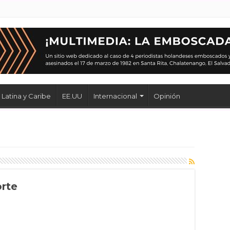
Latina y Caribe
EE.UU
Internacional
Opinión
orte