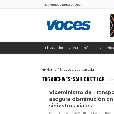
DOMINGO , JUNIO 28 2026
El Salvador
Centroamérica
América 
Home
/
Etiqueta:
saul castelar
Tag Archives:
saul castelar
Viceministro de Transp
asegura disminución en
siniestros viales
11 de febrero de 2022
El Salvador
0