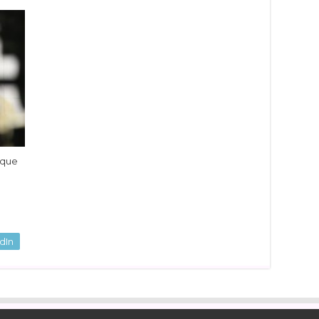
 que
dIn