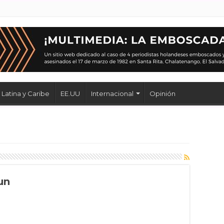
Latina y Caribe
EE.UU
Internacional
Opinión
un