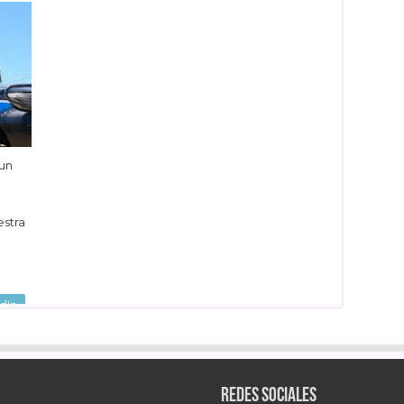
 un
estra
dIn
Redes sociales