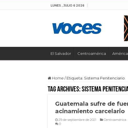
LUNES , JULIO 6 2026
El Salvador
Centroamérica
América 
Home
/
Etiqueta:
Sistema Penitenciario
Tag Archives:
Sistema Penitenci
Guatemala sufre de fue
acinamiento carcelario
29 de septiembre de 2021
Centroamérica
0