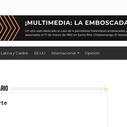
Latina y Caribe
EE.UU
Internacional
Opinión
ario
rte