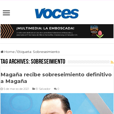
Home
/
Etiqueta:
Sobreseimiento
Tag Archives:
Sobreseimiento
Magaña recibe sobreseimiento definitivo
a Magaña
5 de marzo de 2021
El Salvador
0