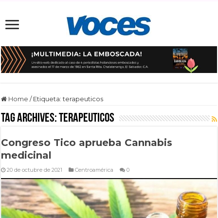
Home
/
Etiqueta:
terapeuticos
Tag Archives:
terapeuticos
Congreso Tico aprueba Cannabis
medicinal
20 de octubre de 2021
Centroamérica
0