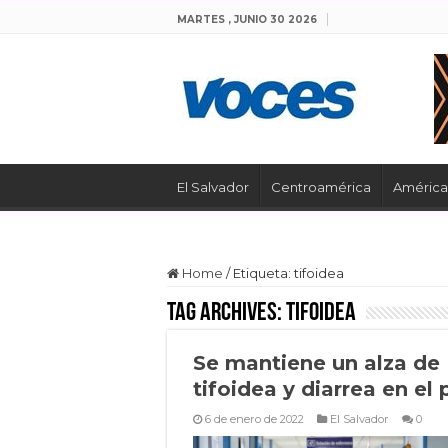
MARTES , JUNIO 30 2026
El Salvador
Centroamérica
América 
Home
/
Etiqueta:
tifoidea
Tag Archives:
tifoidea
Se mantiene un alza de
tifoidea y diarrea en el 
6 de enero de 2022
El Salvador
0