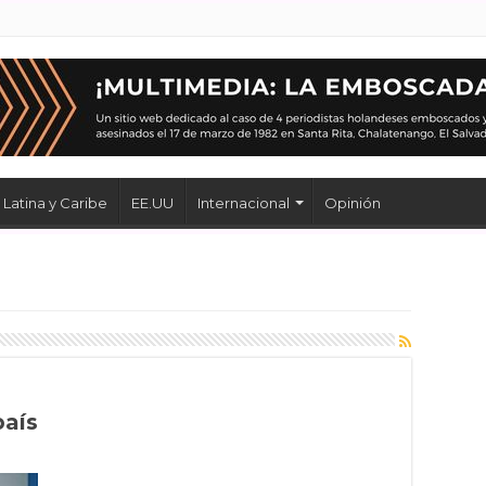
Latina y Caribe
EE.UU
Internacional
Opinión
país