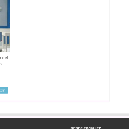
o del
s
dIn