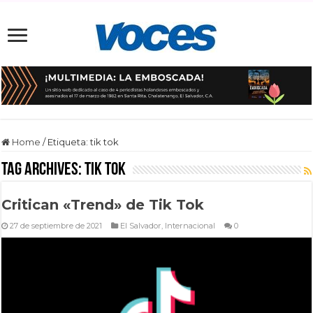
Home
/
Etiqueta:
tik tok
Tag Archives:
tik tok
Critican «Trend» de Tik Tok
27 de septiembre de 2021
El Salvador
,
Internacional
0