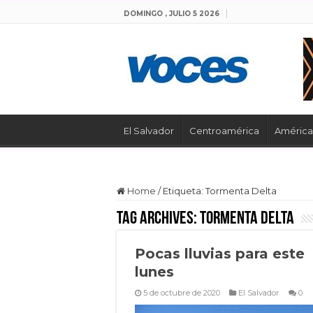
DOMINGO , JULIO 5 2026
El Salvador
Centroamérica
América 
Home
/
Etiqueta:
Tormenta Delta
Tag Archives:
Tormenta Delta
Pocas lluvias para este
lunes
5 de octubre de 2020
El Salvador
0