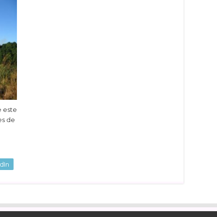
e este
es de
dIn