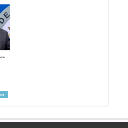
os,
dIn