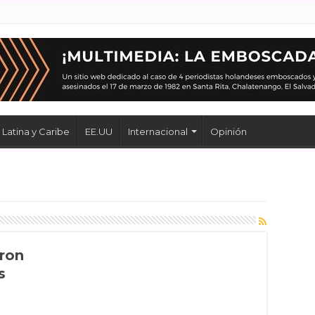
Latina y Caribe
EE.UU
Internacional
Opinión
aron
s