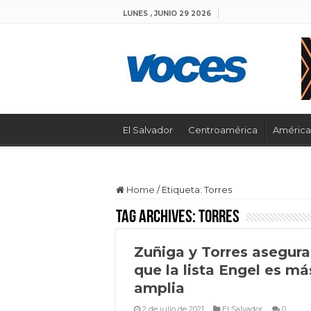
LUNES , JUNIO 29 2026
El Salvador
Centroamérica
América 
Home
/
Etiqueta:
Torres
Tag Archives:
Torres
Zuñiga y Torres asegur
que la lista Engel es má
amplia
2 de julio de 2021
El Salvador
0