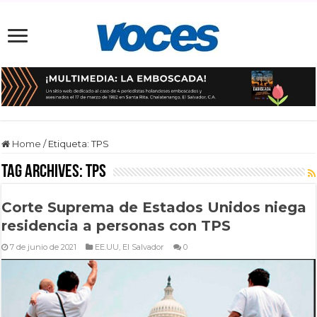
Home
/
Etiqueta:
TPS
Tag Archives:
TPS
Corte Suprema de Estados Unidos niega
residencia a personas con TPS
7 de junio de 2021
EE.UU
,
El Salvador
0