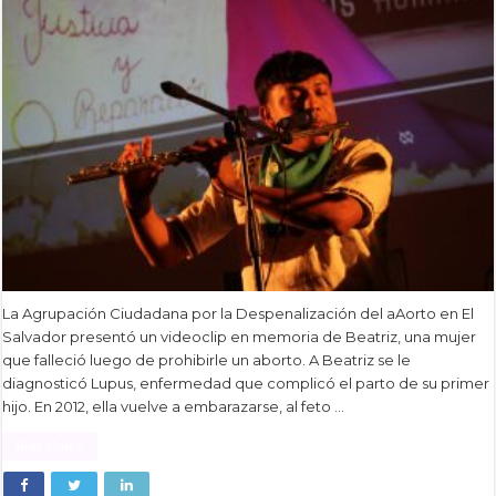
La Agrupación Ciudadana por la Despenalización del aAorto en El
Salvador presentó un videoclip en memoria de Beatriz, una mujer
que falleció luego de prohibirle un aborto. A Beatriz se le
diagnosticó Lupus, enfermedad que complicó el parto de su primer
hijo. En 2012, ella vuelve a embarazarse, al feto …
Read More »