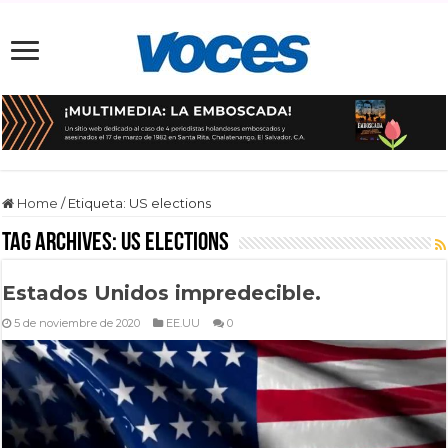
Home
/
Etiqueta:
US elections
Tag Archives:
US elections
Estados Unidos impredecible.
5 de noviembre de 2020
EE.UU
0