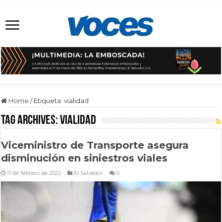
Home
/
Etiqueta:
vialidad
Tag Archives:
vialidad
Viceministro de Transporte asegura
disminución en siniestros viales
11 de febrero de 2022
El Salvador
0