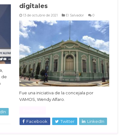
digitales
13 de octubre de 2021
El Salvador
0
a,
a de
n
Fue una iniciativa de la concejala por
VAMOS, Wendy Alfaro.
Read More »
dIn
Facebook
Twitter
LinkedIn