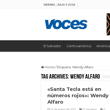
VIERNES , JULIO 3 2026
El Salvador
Centroamérica
América 
Home
/
Etiqueta:
Wendy Alfaro
Tag Archives:
Wendy Alfaro
«Santa Tecla está en
números rojos»: Wendy
Alfaro
14 de enero de 2022
El Salvador
0