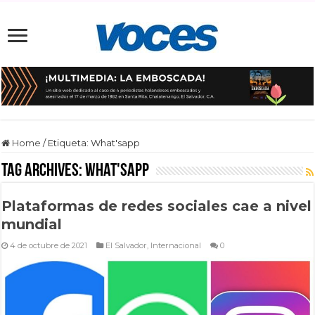
Home
/
Etiqueta:
What'sapp
Tag Archives:
What'sapp
Plataformas de redes sociales cae a nivel
mundial
4 de octubre de 2021
El Salvador
,
Internacional
0