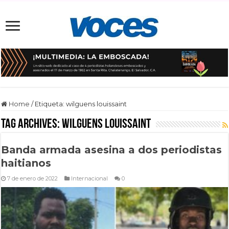
Home
/
Etiqueta:
wilguens louissaint
Tag Archives:
wilguens louissaint
Banda armada asesina a dos periodistas
haitianos
7 de enero de 2022
Internacional
0