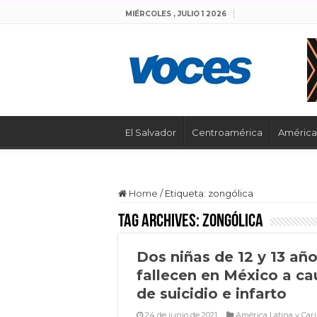
MIÉRCOLES , JULIO 1 2026
El Salvador
Centroamérica
América 
Home
/
Etiqueta:
zongólica
Tag Archives:
zongólica
Dos niñas de 12 y 13 añ
fallecen en México a ca
de suicidio e infarto
24 de junio de 2021
América Latina y Car