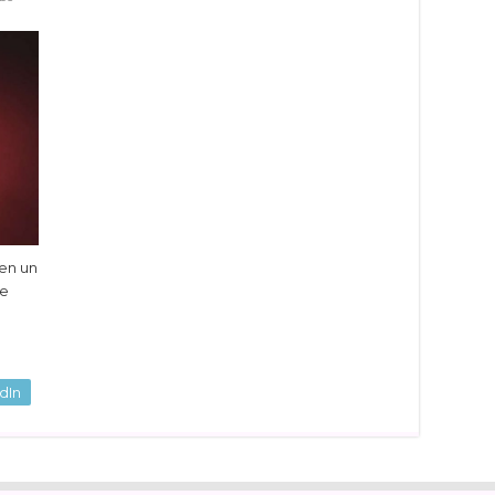
en un
de
dIn