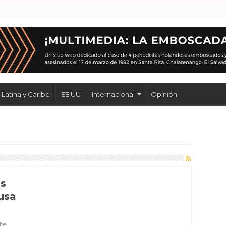
Latina y Caribe
EE.UU
Internacional
Opinión
os
usa
ibe