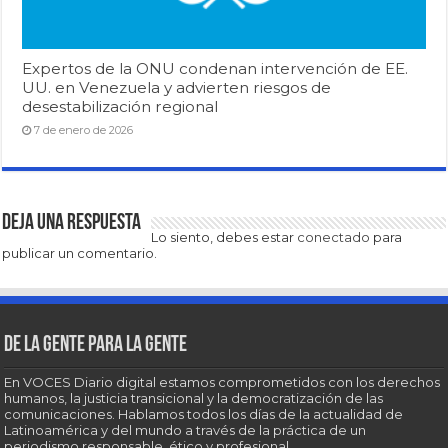
Expertos de la ONU condenan intervención de EE.
UU. en Venezuela y advierten riesgos de
desestabilización regional
7 de enero de 2026
Deja una respuesta
Lo siento, debes estar
conectado
para
publicar un comentario.
De la gente para la gente
En VOCES Diario digital estamos comprometidos con los derechos
humanos, la justicia transicional y la democratización de las
comunicaciones. Hablamos todos los días de la actualidad de
Latinoamérica y del mundo a través de la práctica de un
periodismo responsable, ético y profesional.