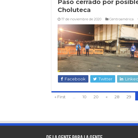
Paso cerrado por posibl
Choluteca
17 de noviembre de 2020
Centroamérica
Facebook
Twitter
Linked
« First
...
10
20
«
28
29