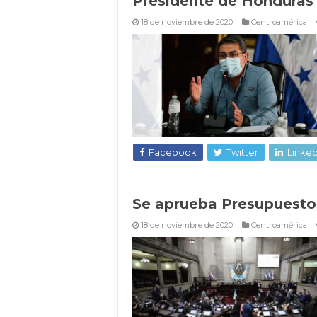
Presidente de Honduras p
18 de noviembre de 2020
Centroamérica
Facebook
Twitter
Linked
Se aprueba Presupuesto
18 de noviembre de 2020
Centroamérica