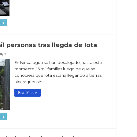
In
l personas tras llegda de Iota
0
En Nincaragua se han desalojado, hasta este
momento, 15 mil familias luego de que se
conociera que Iota estaría llegando a tierras
nicaragüenses.
Read More »
In