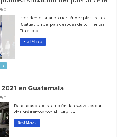
lantea situación del país al G-16
0
Presidente Orlando Hernández plantea al G-
16 situación del país después de tormentas
Eta e Iota.
Read More »
In
 2021 en Guatemala
0
Bancadas aliadas también dan sus votos para
dos préstamos con el FMI y BIRF.
Read More »