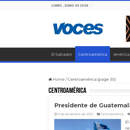
LUNES , JUNIO 29 2026
El Salvador
Centroamérica
América 
Home
/
Centroamérica (page 30)
Centroamérica
Presidente de Guatemala
9 de diciembre de 2020
Centroamérica
El
re