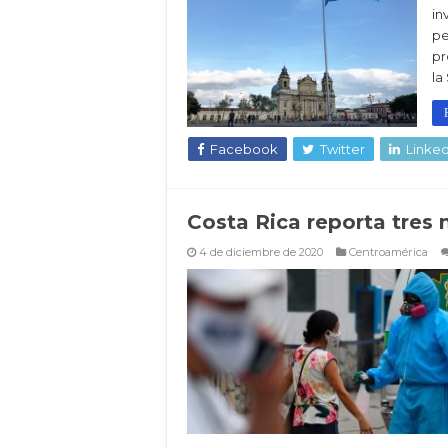
in
pe
pr
la
Facebook
Twitter
Linked
Costa Rica reporta tres 
4 de diciembre de 2020
Centroamérica