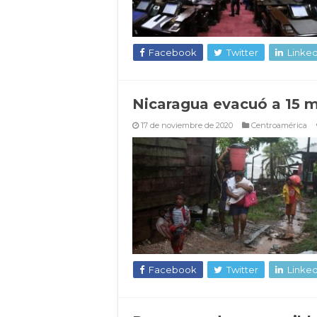
Facebook
Twitter
Linked
Nicaragua evacuó a 15 mi
17 de noviembre de 2020
Centroamérica
Facebook
Twitter
Linked