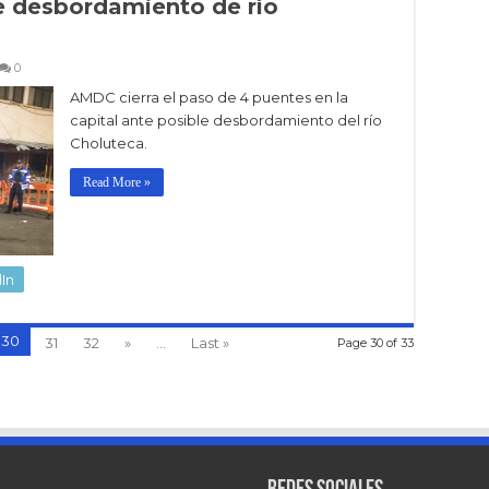
e desbordamiento de río
0
AMDC cierra el paso de 4 puentes en la
capital ante posible desbordamiento del río
Choluteca.
Read More »
In
30
31
32
»
...
Last »
Page 30 of 33