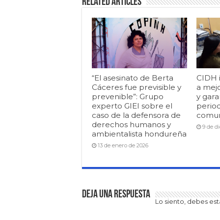
Related Articles
“El asesinato de Berta
CIDH 
Cáceres fue previsible y
a mej
prevenible”: Grupo
y gara
experto GIEI sobre el
period
caso de la defensora de
comun
derechos humanos y
9 de d
ambientalista hondureña
13 de enero de 2026
Deja una respuesta
Lo siento, debes es