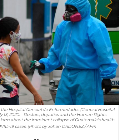
e the Hospital General de Enfermedades (General Hospital
uly 13, 2020. - Doctors, deputies and the Human Rights
 alarm about the imminent collapse of Guatemala's health
COVID-19 cases. (Photo by Johan ORDONEZ / AFP)