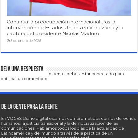
Continúa la preocupación internacional tras la
intervención de Estados Unidos en Venezuela y la
captura del presidente Nicolás Maduro
5 de enero de 2026
Deja una respuesta
Lo siento, debes estar
conectado
para
publicar un comentario.
De la gente para la gente
En VOCES Diario digital estamos comprometidos con los derechos
humanos, la justicia transicional y la democratización de las
comunicaciones. Hablamos todos los días de la actualidad de
Latinoamérica y del mundo a través de la práctica de un
periodismo responsable, ético y profesional.