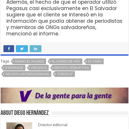
Además, el hecho de que el operador utilizó
Pegasus casi exclusivamente en El Salvador
sugiere que el cliente se interesó en la
información que podía obtener de periodistas
y miembros de ONGs salvadoreñas,
mencionó el informe.
Tags
DIARIO EL MUNDO
EL DIARIO DE HOY
EL FARO
ESPIONAJE
PEGASUS
REVISTA DISRUPTIVA
REVISTA GATOENCERRADO
TOROGOZ
About Diego Hernández
Director editorial