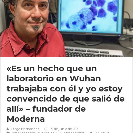
«Es un hecho que un
laboratorio en Wuhan
trabajaba con él y yo estoy
convencido de que salió de
allí» – fundador de
Moderna
Diego Hernández
29 de junio de 2021
América Latina y Caribe
,
EE.UU
,
Internacional
79 Views