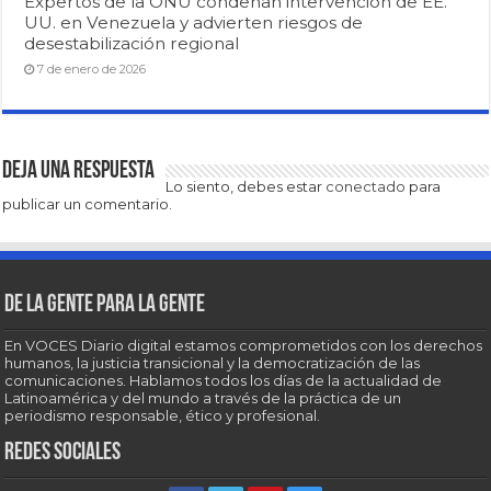
Expertos de la ONU condenan intervención de EE.
UU. en Venezuela y advierten riesgos de
desestabilización regional
7 de enero de 2026
Deja una respuesta
Lo siento, debes estar
conectado
para
publicar un comentario.
De la gente para la gente
En VOCES Diario digital estamos comprometidos con los derechos
humanos, la justicia transicional y la democratización de las
comunicaciones. Hablamos todos los días de la actualidad de
Latinoamérica y del mundo a través de la práctica de un
periodismo responsable, ético y profesional.
Redes sociales