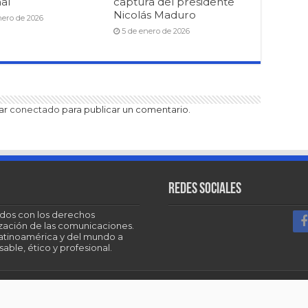
al
captura del presidente
Nicolás Maduro
nero de 2026
5 de enero de 2026
tar
conectado
para publicar un comentario.
Redes sociales
dos con los derechos
tización de las comunicaciones.
Latinoamérica y del mundo a
able, ético y profesional.