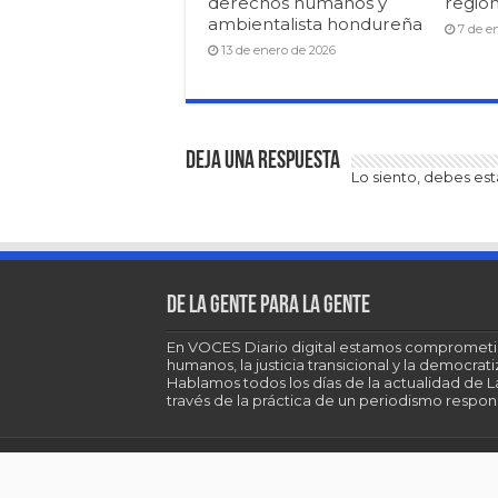
derechos humanos y
region
ambientalista hondureña
7 de e
13 de enero de 2026
Deja una respuesta
Lo siento, debes es
De la gente para la gente
En VOCES Diario digital estamos comprometi
humanos, la justicia transicional y la democra
Hablamos todos los días de la actualidad de 
través de la práctica de un periodismo respons
© Copyright 2026, All Rights Reserved