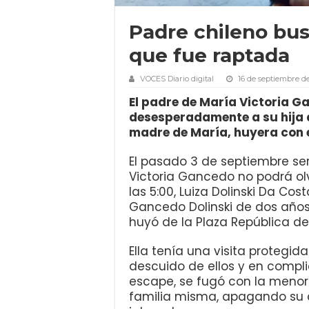
Padre chileno bus
que fue raptada
VOCES Diario digital
16 de septiembre de
El padre de María Victoria G
desesperadamente a su hija d
madre de María, huyera con el
El pasado 3 de septiembre se
Victoria Gancedo no podrá olv
las 5:00, Luiza Dolinski Da Cos
Gancedo Dolinski de dos años,
huyó de la Plaza República d
Ella tenía una visita protegid
descuido de ellos y en compl
escape, se fugó con la menor
familia misma, apagando su c