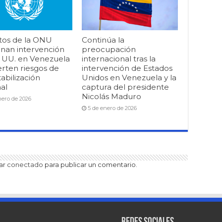
tos de la ONU
Continúa la
nan intervención
preocupación
. UU. en Venezuela
internacional tras la
erten riesgos de
intervención de Estados
abilización
Unidos en Venezuela y la
al
captura del presidente
Nicolás Maduro
nero de 2026
5 de enero de 2026
tar
conectado
para publicar un comentario.