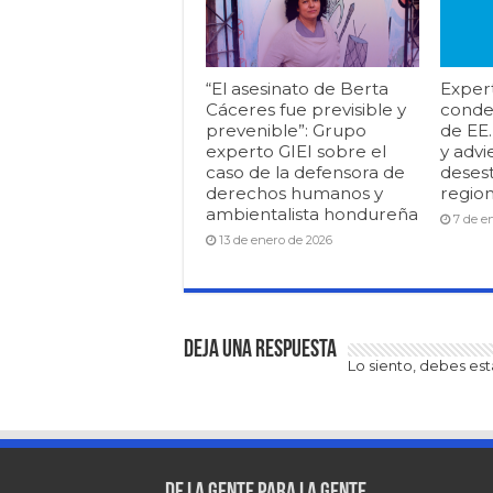
“El asesinato de Berta
Exper
Cáceres fue previsible y
conde
prevenible”: Grupo
de EE
experto GIEI sobre el
y advi
caso de la defensora de
desest
derechos humanos y
region
ambientalista hondureña
7 de e
13 de enero de 2026
Deja una respuesta
Lo siento, debes es